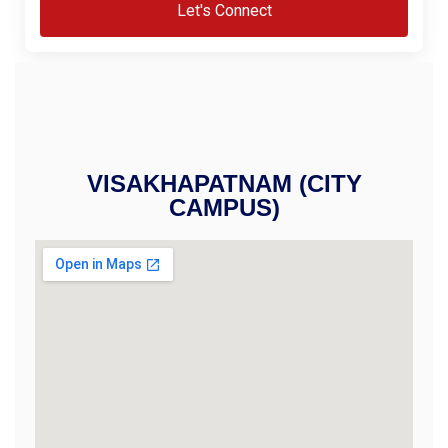
Let's Connect
end ist dann stimmig, wenn er nicht überdreht, sondern gut getaktet is
t, mit Unwägbarkeiten umzugehen, aber der Aufenthalt selbst soll st
ästeerlebnis entsteht, wenn man nicht suchen muss: Alles ist dort, 
 funktionieren, dann weil sie Prozesse beherrschen: vom Housekeepi
VISAKHAPATNAM (CITY
CAMPUS)
den eines gelungenen Aufenthalts ist Ruhe durch Struktur: klare Re
 is het belangrijk dat een verblijf voorspelbaar en comfortabel blijf